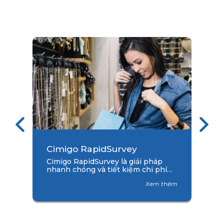
m
Cimigo RapidSurvey
Cimigo RapidSurvey là giải pháp
nhanh chóng và tiết kiệm chi phí
cho các lựa chọn chiến lược
Xem thêm
marketing.