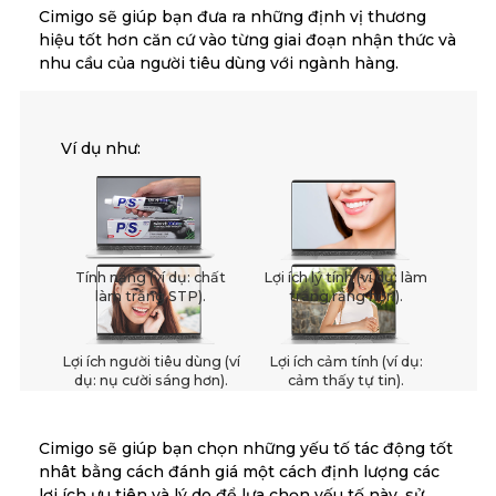
Cimigo sẽ giúp bạn đưa ra những định vị thương
hiệu tốt hơn căn cứ vào từng giai đoạn nhận thức và
nhu cầu của người tiêu dùng với ngành hàng.
Ví dụ như:
Tính năng (ví dụ: chất
Lợi ích lý tính (ví dụ: làm
làm trắng STP).
trắng răng hơn).
Lợi ích người tiêu dùng (ví
Lợi ích cảm tính (ví dụ:
dụ: nụ cười sáng hơn).
cảm thấy tự tin).
Cimigo sẽ giúp bạn chọn những yếu tố tác động tốt
nhât bằng cách đánh giá một cách định lượng các
lợi ích ưu tiên và lý do để lựa chọn yếu tố này, sử