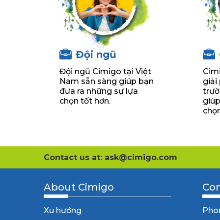
Đội ngũ
Đội ngũ Cimigo tại Việt
Cim
Nam sẵn sàng giúp bạn
giải
đưa ra những sự lựa
trườ
chọn tốt hơn.
giúp
chọn
Contact us at: ask@cimigo.com
About Cimigo
Con
Xu hướng
Pho