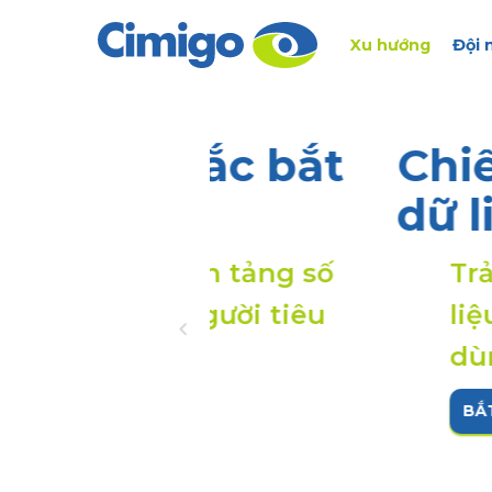
Xu hướng
Đội 
hắc bắt
Chiến lược 
dữ liệu thô
nền tảng số
Trải nghiệm As
 người tiêu
liệu tích hợp AI
dùng Việt
BẮT ĐẦU NGAY