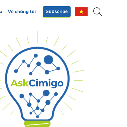
u
Về chúng tôi
Subscribe
u hỏi đến insight, chỉ
 vài giây
nghiệm AskCimigo - nền tảng số
tích hợp AI, thấu hiểu người tiêu
 Việt
ẦU NGAY