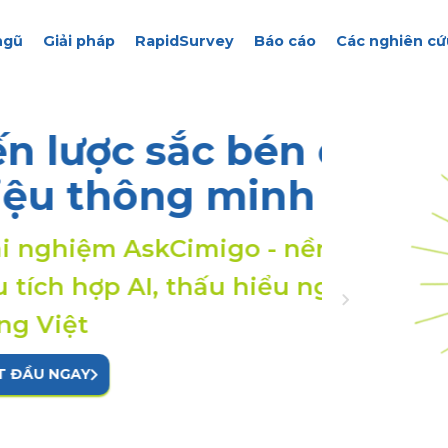
ngũ
Giải pháp
RapidSurvey
Báo cáo
Các nghiên cứ
sắc bén đến từ
Từ câ
ng minh
trong
kCimigo - nền tảng số
Trải 
, thấu hiểu người tiêu
liệu 
dùng
BẮT Đ