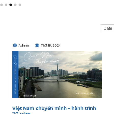
2
3
4
5
6
Admin
Th3 18, 2024
Việt Nam chuyển mình – hành trình
20 năm