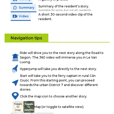
Summary of the resident's story.
Summary
Available for some, but not all, residents.
A short 30-second video clip of the
Video
resident.
Navigation tips
Ride will drive you to the next story along the Road to
Saigon. The 360 video will immerse you in Le Van
Luong.
Hyperjump will take you directly to the next story.
Start will take you to the ferry captain in rural Cần
Giuộc. From this starting point, you can proceed
towards the urban District 7 and discover different
stories.
Click the map icon to choose another story.
Map (or toggle to satellite view).