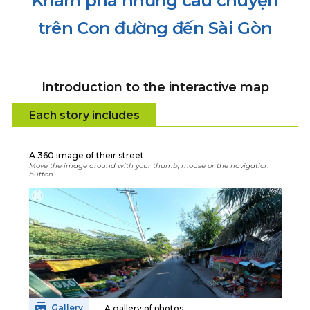
Khám phá những câu chuyện
trên Con đường đến Sài Gòn
Introduction to the interactive map
Each story includes
A 360 image of their street.
Move the image around with your thumb, mouse or the navigation
button.
Gallery
A gallery of photos.