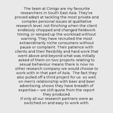
 team at Cimigo are my favourite
Starting with custom
archers in South East Asia. They’ve
critical to how we man
dept at tackling the most private and
develop for the future
lex personal issues at qualitative
challenging brief – acro
h level, not flinching when the client
segments nationwide 
ssly chopped and changed fieldwork
with a high-quality s
, or ramped up the workload without
implementation and c
ing. They have recruited the most
allowing us to succes
ordinarily niche consumers without
plans and strategy a
 or complaint. Their patience with
Vietn
and their flexibility and hard work that
bove and beyond what was initially
of them on two projects relating to
l behaviour means there is now no
esearch company we would choose to
th in that part of Asia. The fact they
lled off a third project for us so well,
n’s relationship with beer and beer
tising, shows they have breadth of
ise— we still quote from the report
they produced.
ly all our research partners were as
itched on and easy to work with.