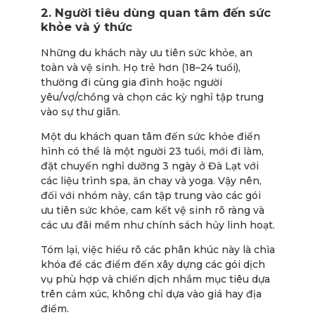
2.
Người tiêu dùng quan tâm đến sức
khỏe và ý thức
Những du khách này ưu tiên sức khỏe, an
toàn và vệ sinh. Họ trẻ hơn (18–24 tuổi),
thường đi cùng gia đình hoặc người
yêu/vợ/chồng và chọn các kỳ nghỉ tập trung
vào sự thư giãn.
Một du khách quan tâm đến sức khỏe điển
hình có thể là một người 23 tuổi, mới đi làm,
đặt chuyến nghỉ dưỡng 3 ngày ở Đà Lạt với
các liệu trình spa, ăn chay và yoga. Vậy nên,
đối với nhóm này, cần tập trung vào các gói
ưu tiên sức khỏe, cam kết vệ sinh rõ ràng và
các ưu đãi mềm như chính sách hủy linh hoạt.
Tóm lại, việc hiểu rõ các phân khúc này là chìa
khóa để các điểm đến xây dựng các gói dịch
vụ phù hợp và chiến dịch nhắm mục tiêu dựa
trên cảm xúc, không chỉ dựa vào giá hay địa
điểm.