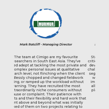
irector
Kevin McQuillan - Chief Marketing Officer
favourite
Starting with customer understanding is
ia. They’ve
critical to how we manage our business and
st private and
develop for the future. Cimigo undertook a
qualitative
challenging brief – across multiple cities and
h
hen the client
segments nationwide – and again came up
ed fieldwork
with a high-quality solution with timely
load without
implementation and considered insights,
ed the most
allowing us to successfully orientate our
ers without
plans and strategy around consumers in
tience with
Vietnam.
 hard work that
as initially
 relating to