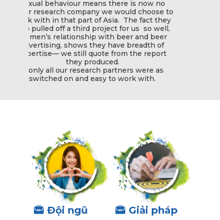
e is now no
uld choose to
 The fact they
or us so well,
eer and beer
 breadth of
m the report
ners were as
ork with.
Đội ngũ
Giải pháp