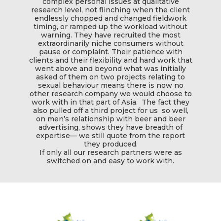
complex personal issues at qualitative
challen
ị nghiên
research level, not flinching when the client
segme
hiệu quả
endlessly chopped and changed fieldwork
with
timing, or ramped up the workload without
imple
imigo
warning. They have recruited the most
allow
 quả, từ
extraordinarily niche consumers without
plan
ân tích
pause or complaint. Their patience with
hỉn chu,
clients and their flexibility and hard work that
usiness.
went above and beyond what was initially
uôn sẵn
asked of them on two projects relating to
tôi...
sexual behaviour means there is now no
other research company we would choose to
work with in that part of Asia. The fact they
also pulled off a third project for us so well,
on men’s relationship with beer and beer
advertising, shows they have breadth of
expertise— we still quote from the report
they produced.
If only all our research partners were as
switched on and easy to work with.