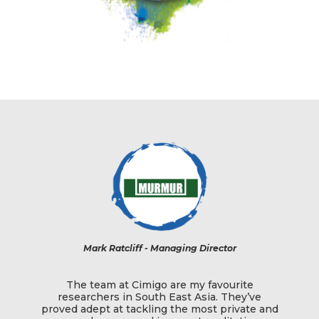
ket
Mark Ratcliff - Managing Director
Kev
The team at Cimigo are my favourite
Start
 kiêm
researchers in South East Asia. They’ve
critic
 cố vấn
proved adept at tackling the most private and
develo
ờng quốc