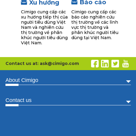
Báo cáo
Xu hướng
Cimigo cung cấp các
Cimigo cung cấp các
báo cáo nghiên cứu
xu hướng tiếp thị của
thị trường về các lĩnh
người tiêu dùng Việt
vực thị trường và
Nam và nghiên cứu
phân khúc người tiêu
thị trường về phân
dùng tại Việt Nam.
khúc người tiêu dùng
Việt Nam.
Contact us at: ask@cimigo.com
About Cimigo
Xu hướng
Contact us
Cimigo tuyển dụng
Báo cáo
Phone: 028 3822 7727
Về chúng tôi
Address: 217 đường Điện Biên Phủ, phường Gia Định,
thành phố Hồ Chí Minh